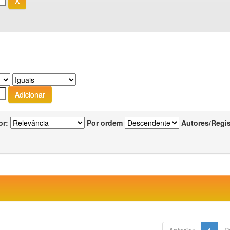
or:
Por ordem
Autores/Regi