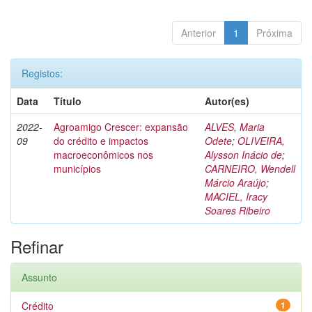
Anterior
1
Próxima
Registos:
Data
Título
Autor(es)
2022-
Agroamigo Crescer: expansão
ALVES, Maria
09
do crédito e impactos
Odete
;
OLIVEIRA,
macroeconômicos nos
Alysson Inácio de
;
municípios
CARNEIRO, Wendell
Márcio Araújo
;
MACIEL, Iracy
Soares Ribeiro
Refinar
Assunto
Crédito
1