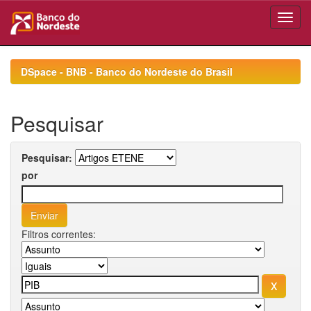
Skip
navigation
DSpace - BNB - Banco do Nordeste do Brasil
Pesquisar
Pesquisar:
por
Filtros correntes: