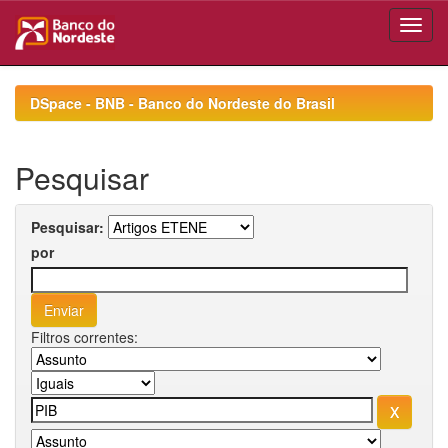
Skip
navigation
DSpace - BNB - Banco do Nordeste do Brasil
Pesquisar
Pesquisar:
por
Filtros correntes: