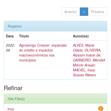
Anterior
1
Próxima
Registos:
Data
Título
Autor(es)
2022-
Agroamigo Crescer: expansão
ALVES, Maria
09
do crédito e impactos
Odete
;
OLIVEIRA,
macroeconômicos nos
Alysson Inácio de
;
municípios
CARNEIRO, Wendell
Márcio Araújo
;
MACIEL, Iracy
Soares Ribeiro
Refinar
Has File(s)
true
1