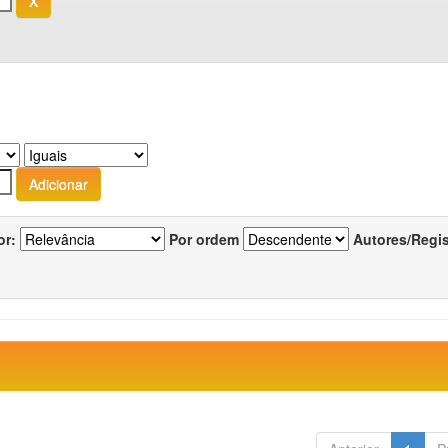
or:
Por ordem
Autores/Regi