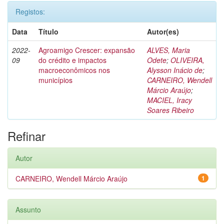
Registos:
Data
Título
Autor(es)
2022-
Agroamigo Crescer: expansão
ALVES, Maria
09
do crédito e impactos
Odete
;
OLIVEIRA,
macroeconômicos nos
Alysson Inácio de
;
municípios
CARNEIRO, Wendell
Márcio Araújo
;
MACIEL, Iracy
Soares Ribeiro
Refinar
Autor
CARNEIRO, Wendell Márcio Araújo
1
Assunto