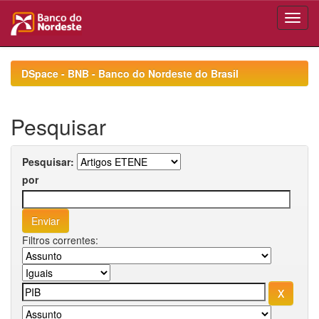
Skip
navigation
DSpace - BNB - Banco do Nordeste do Brasil
Pesquisar
Pesquisar:
por
Filtros correntes: