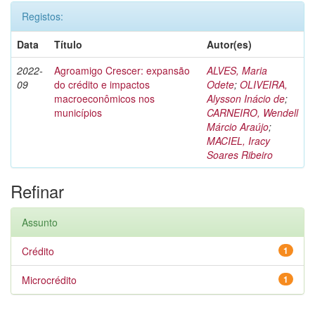
Registos:
Data
Título
Autor(es)
2022-
Agroamigo Crescer: expansão
ALVES, Maria
09
do crédito e impactos
Odete
;
OLIVEIRA,
macroeconômicos nos
Alysson Inácio de
;
municípios
CARNEIRO, Wendell
Márcio Araújo
;
MACIEL, Iracy
Soares Ribeiro
Refinar
Assunto
Crédito
1
Microcrédito
1