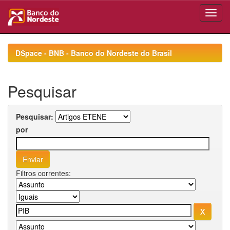
Skip
navigation
DSpace - BNB - Banco do Nordeste do Brasil
Pesquisar
Pesquisar:
por
Filtros correntes: