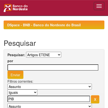
Skip
navigation
DSpace - BNB - Banco do Nordeste do Brasil
Pesquisar
Pesquisar:
por
Filtros correntes: