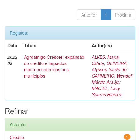
Anterior
1
Próxima
Registos:
Data
Título
Autor(es)
2022-
Agroamigo Crescer: expansão
ALVES, Maria
09
do crédito e impactos
Odete
;
OLIVEIRA,
macroeconômicos nos
Alysson Inácio de
;
municípios
CARNEIRO, Wendell
Márcio Araújo
;
MACIEL, Iracy
Soares Ribeiro
Refinar
Assunto
Crédito
1