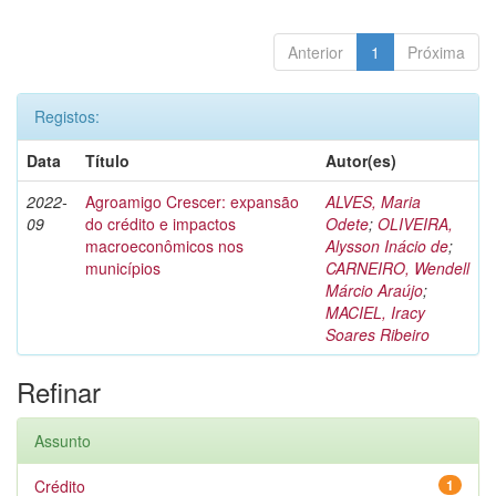
Anterior
1
Próxima
Registos:
Data
Título
Autor(es)
2022-
Agroamigo Crescer: expansão
ALVES, Maria
09
do crédito e impactos
Odete
;
OLIVEIRA,
macroeconômicos nos
Alysson Inácio de
;
municípios
CARNEIRO, Wendell
Márcio Araújo
;
MACIEL, Iracy
Soares Ribeiro
Refinar
Assunto
Crédito
1