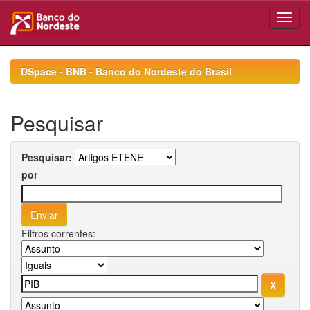
Skip
navigation
DSpace - BNB - Banco do Nordeste do Brasil
Pesquisar
Pesquisar:
por
Filtros correntes: