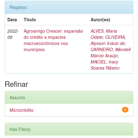
Registos:
Data
Título
Autor(es)
2022-
Agroamigo Crescer: expansão
ALVES, Maria
09
do crédito e impactos
Odete
;
OLIVEIRA,
macroeconômicos nos
Alysson Inácio de
;
municípios
CARNEIRO, Wendell
Márcio Araújo
;
MACIEL, Iracy
Soares Ribeiro
Refinar
Assunto
Microcrédito
1
Has File(s)