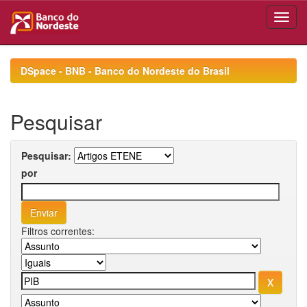
Skip
navigation
DSpace - BNB - Banco do Nordeste do Brasil
Pesquisar
Pesquisar:
por
Filtros correntes: