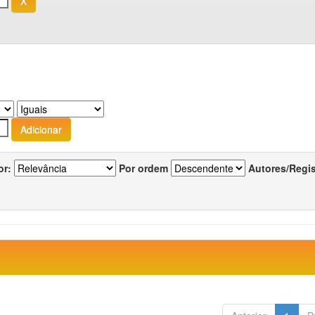
or:
Por ordem
Autores/Regi