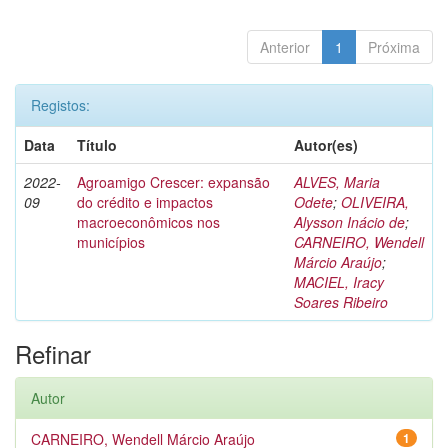
Anterior
1
Próxima
Registos:
Data
Título
Autor(es)
2022-
Agroamigo Crescer: expansão
ALVES, Maria
09
do crédito e impactos
Odete
;
OLIVEIRA,
macroeconômicos nos
Alysson Inácio de
;
municípios
CARNEIRO, Wendell
Márcio Araújo
;
MACIEL, Iracy
Soares Ribeiro
Refinar
Autor
CARNEIRO, Wendell Márcio Araújo
1