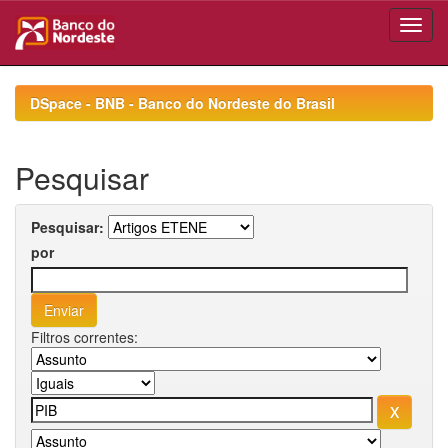
Skip
navigation
DSpace - BNB - Banco do Nordeste do Brasil
Pesquisar
Pesquisar:
por
Filtros correntes: