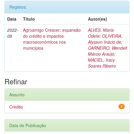
Registos:
Data
Título
Autor(es)
2022-
Agroamigo Crescer: expansão
ALVES, Maria
09
do crédito e impactos
Odete
;
OLIVEIRA,
macroeconômicos nos
Alysson Inácio de
;
municípios
CARNEIRO, Wendell
Márcio Araújo
;
MACIEL, Iracy
Soares Ribeiro
Refinar
Assunto
Crédito
1
Data de Publicação