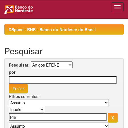
Skip
navigation
DSpace - BNB - Banco do Nordeste do Brasil
Pesquisar
Pesquisar:
por
Filtros correntes: