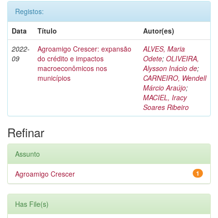
Registos:
Data
Título
Autor(es)
2022-
Agroamigo Crescer: expansão
ALVES, Maria
09
do crédito e impactos
Odete
;
OLIVEIRA,
macroeconômicos nos
Alysson Inácio de
;
municípios
CARNEIRO, Wendell
Márcio Araújo
;
MACIEL, Iracy
Soares Ribeiro
Refinar
Assunto
Agroamigo Crescer
1
Has File(s)