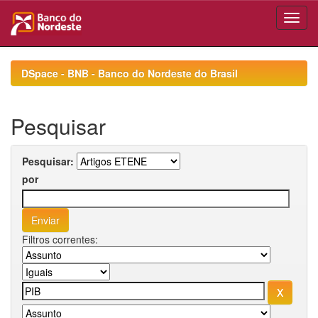
Skip
navigation
DSpace - BNB - Banco do Nordeste do Brasil
Pesquisar
Pesquisar:
por
Filtros correntes: