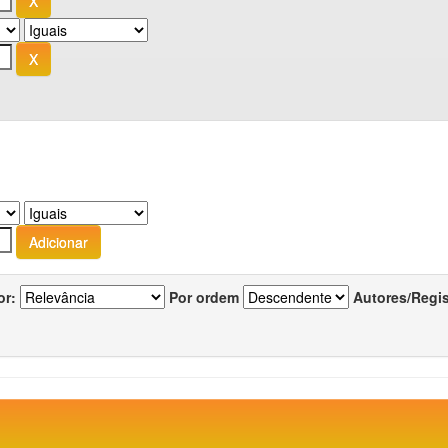
or:
Por ordem
Autores/Regi