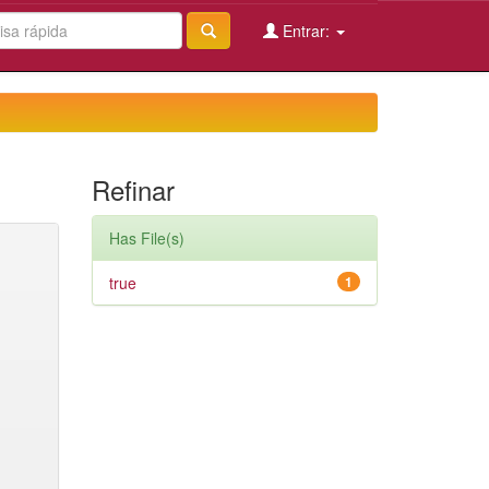
Entrar:
Refinar
Has File(s)
true
1