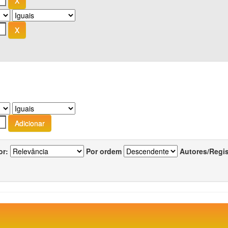
or:
Por ordem
Autores/Regi