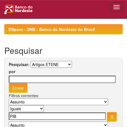
Skip
navigation
DSpace - BNB - Banco do Nordeste do Brasil
Pesquisar
Pesquisar:
por
Filtros correntes: