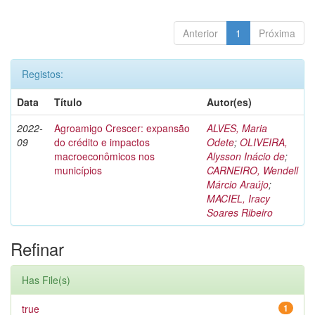
Anterior
1
Próxima
Registos:
Data
Título
Autor(es)
2022-
Agroamigo Crescer: expansão
ALVES, Maria
09
do crédito e impactos
Odete
;
OLIVEIRA,
macroeconômicos nos
Alysson Inácio de
;
municípios
CARNEIRO, Wendell
Márcio Araújo
;
MACIEL, Iracy
Soares Ribeiro
Refinar
Has File(s)
true
1