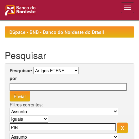
Skip
navigation
DSpace - BNB - Banco do Nordeste do Brasil
Pesquisar
Pesquisar:
por
Filtros correntes: