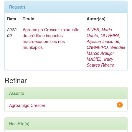
Registos:
Data
Título
Autor(es)
2022-
Agroamigo Crescer: expansão
ALVES, Maria
09
do crédito e impactos
Odete
;
OLIVEIRA,
macroeconômicos nos
Alysson Inácio de
;
municípios
CARNEIRO, Wendell
Márcio Araújo
;
MACIEL, Iracy
Soares Ribeiro
Refinar
Assunto
Agroamigo Crescer
1
Has File(s)