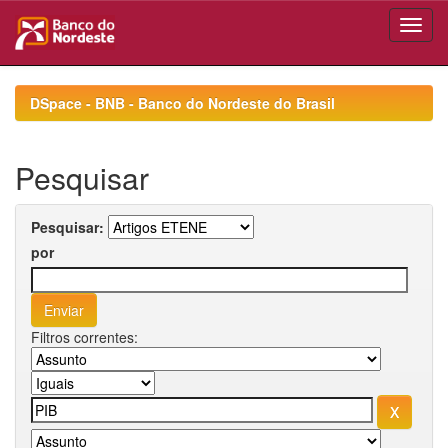
Skip
navigation
DSpace - BNB - Banco do Nordeste do Brasil
Pesquisar
Pesquisar:
por
Filtros correntes: