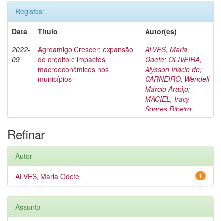
Registos:
Data
Título
Autor(es)
2022-
Agroamigo Crescer: expansão
ALVES, Maria
09
do crédito e impactos
Odete
;
OLIVEIRA,
macroeconômicos nos
Alysson Inácio de
;
municípios
CARNEIRO, Wendell
Márcio Araújo
;
MACIEL, Iracy
Soares Ribeiro
Refinar
Autor
ALVES, Maria Odete
1
Assunto