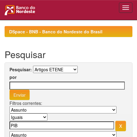
Skip
navigation
DSpace - BNB - Banco do Nordeste do Brasil
Pesquisar
Pesquisar:
por
Filtros correntes: