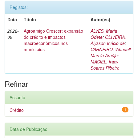
Registos:
Data
Título
Autor(es)
2022-
Agroamigo Crescer: expansão
ALVES, Maria
09
do crédito e impactos
Odete
;
OLIVEIRA,
macroeconômicos nos
Alysson Inácio de
;
municípios
CARNEIRO, Wendell
Márcio Araújo
;
MACIEL, Iracy
Soares Ribeiro
Refinar
Assunto
Crédito
1
Data de Publicação