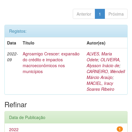
Anterior
1
Próxima
Registos:
Data
Título
Autor(es)
2022-
Agroamigo Crescer: expansão
ALVES, Maria
09
do crédito e impactos
Odete
;
OLIVEIRA,
macroeconômicos nos
Alysson Inácio de
;
municípios
CARNEIRO, Wendell
Márcio Araújo
;
MACIEL, Iracy
Soares Ribeiro
Refinar
Data de Publicação
2022
1