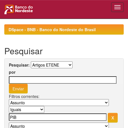
Skip
navigation
DSpace - BNB - Banco do Nordeste do Brasil
Pesquisar
Pesquisar:
por
Filtros correntes: