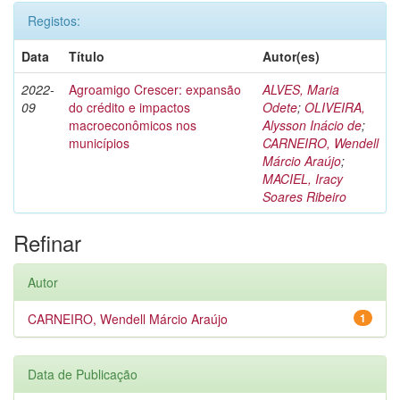
Registos:
Data
Título
Autor(es)
2022-
Agroamigo Crescer: expansão
ALVES, Maria
09
do crédito e impactos
Odete
;
OLIVEIRA,
macroeconômicos nos
Alysson Inácio de
;
municípios
CARNEIRO, Wendell
Márcio Araújo
;
MACIEL, Iracy
Soares Ribeiro
Refinar
Autor
CARNEIRO, Wendell Márcio Araújo
1
Data de Publicação