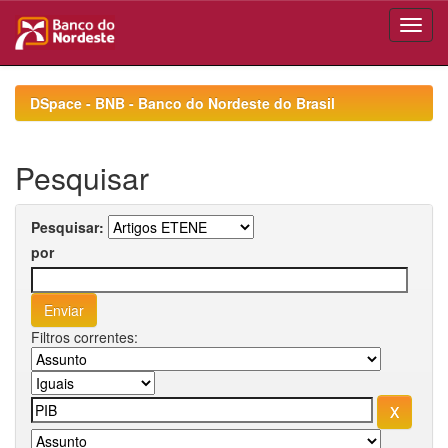
Skip
navigation
DSpace - BNB - Banco do Nordeste do Brasil
Pesquisar
Pesquisar:
por
Filtros correntes: