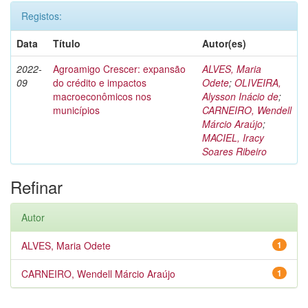
Registos:
Data
Título
Autor(es)
2022-
Agroamigo Crescer: expansão
ALVES, Maria
09
do crédito e impactos
Odete
;
OLIVEIRA,
macroeconômicos nos
Alysson Inácio de
;
municípios
CARNEIRO, Wendell
Márcio Araújo
;
MACIEL, Iracy
Soares Ribeiro
Refinar
Autor
ALVES, Maria Odete
1
CARNEIRO, Wendell Márcio Araújo
1