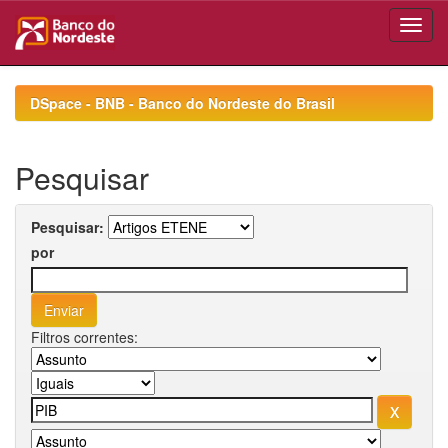
Skip
navigation
DSpace - BNB - Banco do Nordeste do Brasil
Pesquisar
Pesquisar:
por
Filtros correntes: