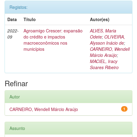
Registos:
Data
Título
Autor(es)
2022-
Agroamigo Crescer: expansão
ALVES, Maria
09
do crédito e impactos
Odete
;
OLIVEIRA,
macroeconômicos nos
Alysson Inácio de
;
municípios
CARNEIRO, Wendell
Márcio Araújo
;
MACIEL, Iracy
Soares Ribeiro
Refinar
Autor
CARNEIRO, Wendell Márcio Araújo
1
Assunto