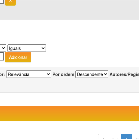
or:
Por ordem
Autores/Regi