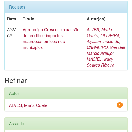
Registos:
Data
Título
Autor(es)
2022-
Agroamigo Crescer: expansão
ALVES, Maria
09
do crédito e impactos
Odete
;
OLIVEIRA,
macroeconômicos nos
Alysson Inácio de
;
municípios
CARNEIRO, Wendell
Márcio Araújo
;
MACIEL, Iracy
Soares Ribeiro
Refinar
Autor
ALVES, Maria Odete
1
Assunto