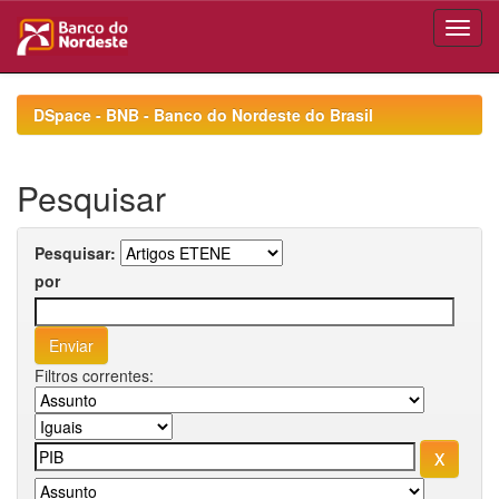
Skip
navigation
DSpace - BNB - Banco do Nordeste do Brasil
Pesquisar
Pesquisar:
por
Filtros correntes: