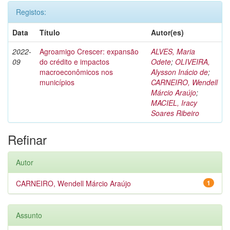
Registos:
Data
Título
Autor(es)
2022-
Agroamigo Crescer: expansão
ALVES, Maria
09
do crédito e impactos
Odete
;
OLIVEIRA,
macroeconômicos nos
Alysson Inácio de
;
municípios
CARNEIRO, Wendell
Márcio Araújo
;
MACIEL, Iracy
Soares Ribeiro
Refinar
Autor
CARNEIRO, Wendell Márcio Araújo
1
Assunto