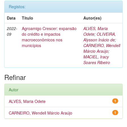
Registos:
Data
Título
Autor(es)
2022-
Agroamigo Crescer: expansão
ALVES, Maria
09
do crédito e impactos
Odete
;
OLIVEIRA,
macroeconômicos nos
Alysson Inácio de
;
municípios
CARNEIRO, Wendell
Márcio Araújo
;
MACIEL, Iracy
Soares Ribeiro
Refinar
Autor
ALVES, Maria Odete
1
CARNEIRO, Wendell Márcio Araújo
1