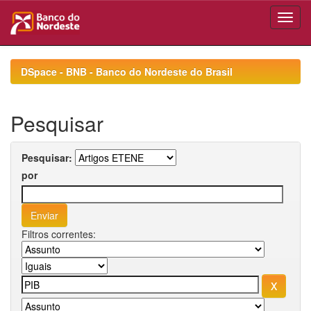
Skip
navigation
DSpace - BNB - Banco do Nordeste do Brasil
Pesquisar
Pesquisar:
por
Filtros correntes: