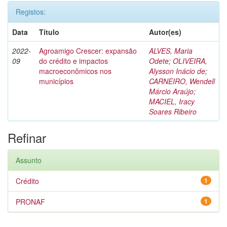
Registos:
Data
Título
Autor(es)
2022-
Agroamigo Crescer: expansão
ALVES, Maria
09
do crédito e impactos
Odete
;
OLIVEIRA,
macroeconômicos nos
Alysson Inácio de
;
municípios
CARNEIRO, Wendell
Márcio Araújo
;
MACIEL, Iracy
Soares Ribeiro
Refinar
Assunto
Crédito
1
PRONAF
1