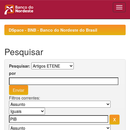
Skip
navigation
DSpace - BNB - Banco do Nordeste do Brasil
Pesquisar
Pesquisar:
por
Filtros correntes: