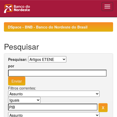
Skip
navigation
DSpace - BNB - Banco do Nordeste do Brasil
Pesquisar
Pesquisar:
por
Filtros correntes: