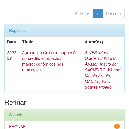
Anterior
1
Próxima
Registos:
Data
Título
Autor(es)
2022-
Agroamigo Crescer: expansão
ALVES, Maria
09
do crédito e impactos
Odete
;
OLIVEIRA,
macroeconômicos nos
Alysson Inácio de
;
municípios
CARNEIRO, Wendell
Márcio Araújo
;
MACIEL, Iracy
Soares Ribeiro
Refinar
Assunto
PRONAF
1