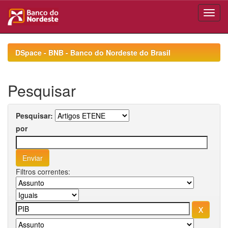
Skip
navigation
DSpace - BNB - Banco do Nordeste do Brasil
Pesquisar
Pesquisar:
por
Filtros correntes: