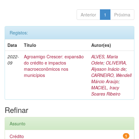
Anterior
1
Próxima
Registos:
Data
Título
Autor(es)
2022-
Agroamigo Crescer: expansão
ALVES, Maria
09
do crédito e impactos
Odete
;
OLIVEIRA,
macroeconômicos nos
Alysson Inácio de
;
municípios
CARNEIRO, Wendell
Márcio Araújo
;
MACIEL, Iracy
Soares Ribeiro
Refinar
Assunto
Crédito
1