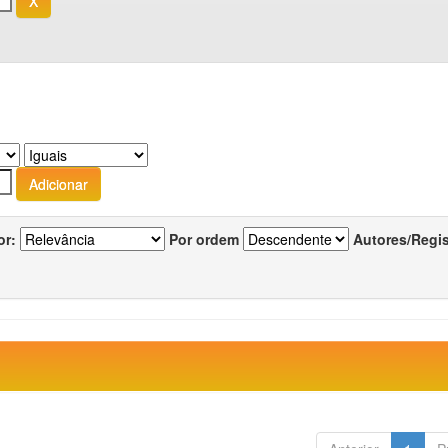
or:
Por ordem
Autores/Regi