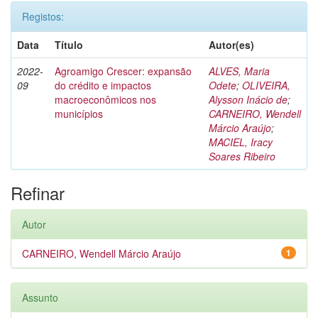
Registos:
Data
Título
Autor(es)
2022-
Agroamigo Crescer: expansão
ALVES, Maria
09
do crédito e impactos
Odete
;
OLIVEIRA,
macroeconômicos nos
Alysson Inácio de
;
municípios
CARNEIRO, Wendell
Márcio Araújo
;
MACIEL, Iracy
Soares Ribeiro
Refinar
Autor
CARNEIRO, Wendell Márcio Araújo
1
Assunto