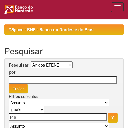
Skip
navigation
DSpace - BNB - Banco do Nordeste do Brasil
Pesquisar
Pesquisar:
por
Filtros correntes: