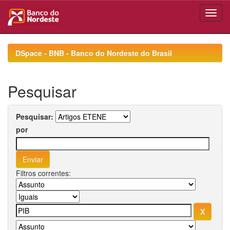
Skip
navigation
DSpace - BNB - Banco do Nordeste do Brasil
Pesquisar
Pesquisar:
por
Filtros correntes: