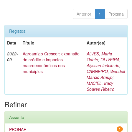
Anterior
1
Próxima
Registos:
Data
Título
Autor(es)
2022-
Agroamigo Crescer: expansão
ALVES, Maria
09
do crédito e impactos
Odete
;
OLIVEIRA,
macroeconômicos nos
Alysson Inácio de
;
municípios
CARNEIRO, Wendell
Márcio Araújo
;
MACIEL, Iracy
Soares Ribeiro
Refinar
Assunto
PRONAF
1