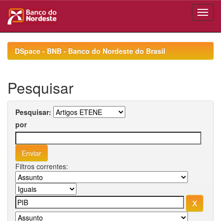
Skip
navigation
DSpace - BNB - Banco do Nordeste do Brasil
Pesquisar
Pesquisar:
por
Filtros correntes: