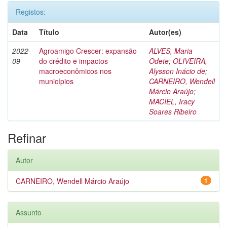
Registos:
Data
Título
Autor(es)
2022-
Agroamigo Crescer: expansão
ALVES, Maria
09
do crédito e impactos
Odete
;
OLIVEIRA,
macroeconômicos nos
Alysson Inácio de
;
municípios
CARNEIRO, Wendell
Márcio Araújo
;
MACIEL, Iracy
Soares Ribeiro
Refinar
Autor
CARNEIRO, Wendell Márcio Araújo
1
Assunto