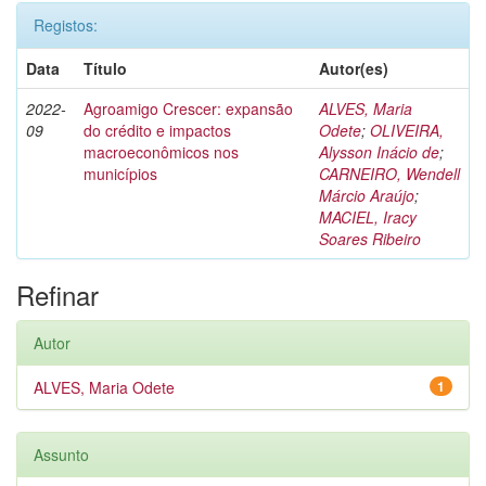
Registos:
Data
Título
Autor(es)
2022-
Agroamigo Crescer: expansão
ALVES, Maria
09
do crédito e impactos
Odete
;
OLIVEIRA,
macroeconômicos nos
Alysson Inácio de
;
municípios
CARNEIRO, Wendell
Márcio Araújo
;
MACIEL, Iracy
Soares Ribeiro
Refinar
Autor
ALVES, Maria Odete
1
Assunto