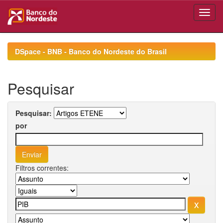
Skip
navigation
DSpace - BNB - Banco do Nordeste do Brasil
Pesquisar
Pesquisar:
por
Filtros correntes: