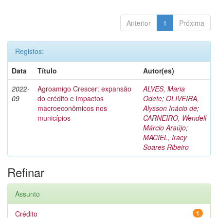
Anterior
1
Próxima
Registos:
Data
Título
Autor(es)
2022-
Agroamigo Crescer: expansão
ALVES, Maria
09
do crédito e impactos
Odete
;
OLIVEIRA,
macroeconômicos nos
Alysson Inácio de
;
municípios
CARNEIRO, Wendell
Márcio Araújo
;
MACIEL, Iracy
Soares Ribeiro
Refinar
Assunto
Crédito
1