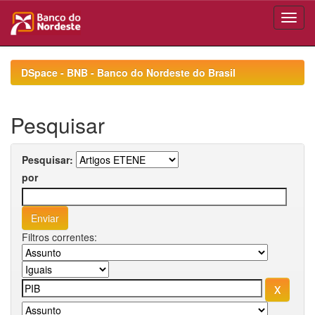
Skip
navigation
DSpace - BNB - Banco do Nordeste do Brasil
Pesquisar
Pesquisar:
por
Filtros correntes: