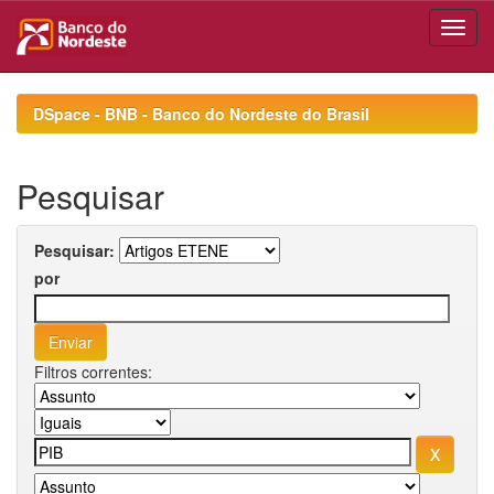
Skip
navigation
DSpace - BNB - Banco do Nordeste do Brasil
Pesquisar
Pesquisar:
por
Filtros correntes: