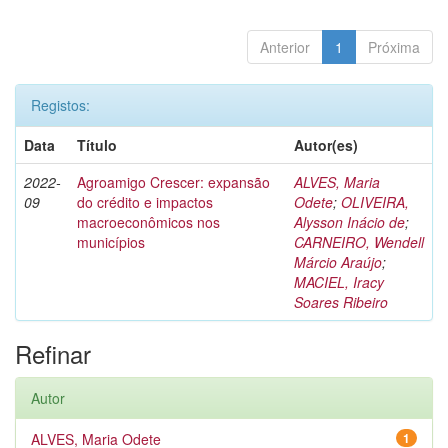
Anterior
1
Próxima
Registos:
Data
Título
Autor(es)
2022-
Agroamigo Crescer: expansão
ALVES, Maria
09
do crédito e impactos
Odete
;
OLIVEIRA,
macroeconômicos nos
Alysson Inácio de
;
municípios
CARNEIRO, Wendell
Márcio Araújo
;
MACIEL, Iracy
Soares Ribeiro
Refinar
Autor
ALVES, Maria Odete
1