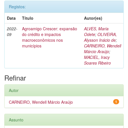
Registos:
Data
Título
Autor(es)
2022-
Agroamigo Crescer: expansão
ALVES, Maria
09
do crédito e impactos
Odete
;
OLIVEIRA,
macroeconômicos nos
Alysson Inácio de
;
municípios
CARNEIRO, Wendell
Márcio Araújo
;
MACIEL, Iracy
Soares Ribeiro
Refinar
Autor
CARNEIRO, Wendell Márcio Araújo
1
Assunto