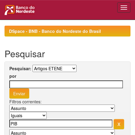
Skip
navigation
DSpace - BNB - Banco do Nordeste do Brasil
Pesquisar
Pesquisar:
por
Filtros correntes: