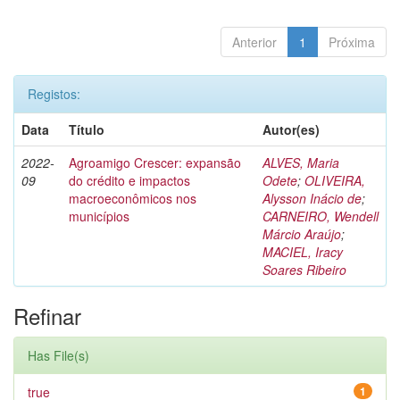
Anterior
1
Próxima
Registos:
Data
Título
Autor(es)
2022-
Agroamigo Crescer: expansão
ALVES, Maria
09
do crédito e impactos
Odete
;
OLIVEIRA,
macroeconômicos nos
Alysson Inácio de
;
municípios
CARNEIRO, Wendell
Márcio Araújo
;
MACIEL, Iracy
Soares Ribeiro
Refinar
Has File(s)
true
1