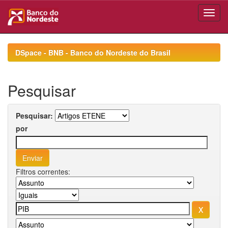
Skip
navigation
DSpace - BNB - Banco do Nordeste do Brasil
Pesquisar
Pesquisar:
por
Filtros correntes: