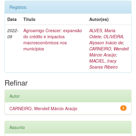
Registos:
Data
Título
Autor(es)
2022-
Agroamigo Crescer: expansão
ALVES, Maria
09
do crédito e impactos
Odete
;
OLIVEIRA,
macroeconômicos nos
Alysson Inácio de
;
municípios
CARNEIRO, Wendell
Márcio Araújo
;
MACIEL, Iracy
Soares Ribeiro
Refinar
Autor
CARNEIRO, Wendell Márcio Araújo
1
Assunto