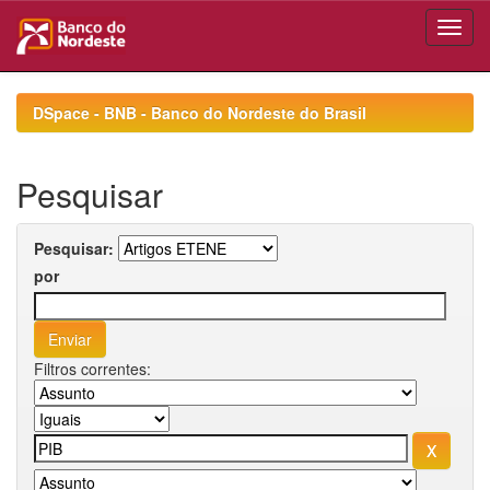
Skip
navigation
DSpace - BNB - Banco do Nordeste do Brasil
Pesquisar
Pesquisar:
por
Filtros correntes: