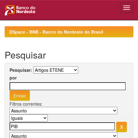
Skip
navigation
DSpace - BNB - Banco do Nordeste do Brasil
Pesquisar
Pesquisar:
por
Filtros correntes: