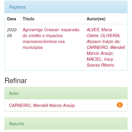
Registos:
Data
Título
Autor(es)
2022-
Agroamigo Crescer: expansão
ALVES, Maria
09
do crédito e impactos
Odete
;
OLIVEIRA,
macroeconômicos nos
Alysson Inácio de
;
municípios
CARNEIRO, Wendell
Márcio Araújo
;
MACIEL, Iracy
Soares Ribeiro
Refinar
Autor
CARNEIRO, Wendell Márcio Araújo
1
Assunto