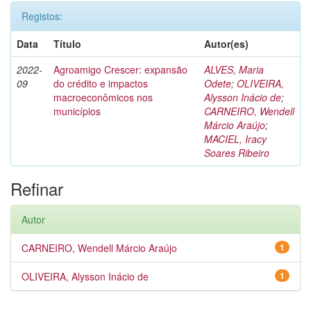
Registos:
Data
Título
Autor(es)
2022-
Agroamigo Crescer: expansão
ALVES, Maria
09
do crédito e impactos
Odete
;
OLIVEIRA,
macroeconômicos nos
Alysson Inácio de
;
municípios
CARNEIRO, Wendell
Márcio Araújo
;
MACIEL, Iracy
Soares Ribeiro
Refinar
Autor
CARNEIRO, Wendell Márcio Araújo
1
OLIVEIRA, Alysson Inácio de
1