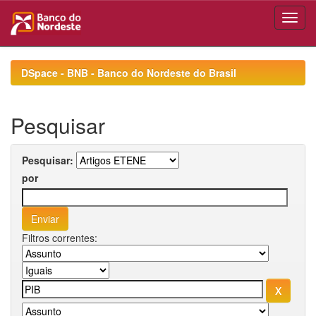
Skip
navigation
DSpace - BNB - Banco do Nordeste do Brasil
Pesquisar
Pesquisar:
por
Filtros correntes: