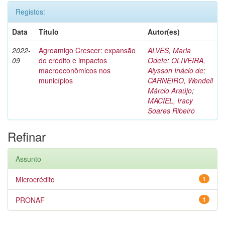
Registos:
Data
Título
Autor(es)
2022-
Agroamigo Crescer: expansão
ALVES, Maria
09
do crédito e impactos
Odete
;
OLIVEIRA,
macroeconômicos nos
Alysson Inácio de
;
municípios
CARNEIRO, Wendell
Márcio Araújo
;
MACIEL, Iracy
Soares Ribeiro
Refinar
Assunto
Microcrédito
1
PRONAF
1