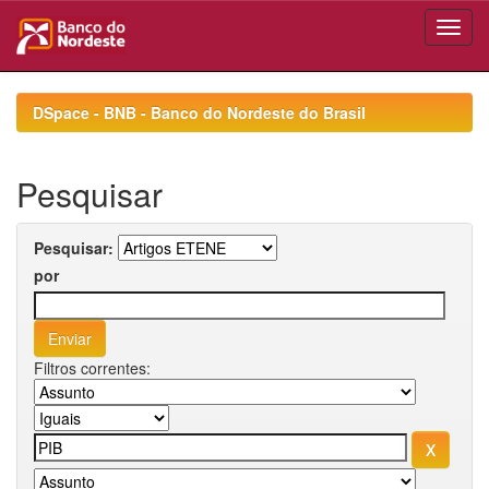
Skip
navigation
DSpace - BNB - Banco do Nordeste do Brasil
Pesquisar
Pesquisar:
por
Filtros correntes: