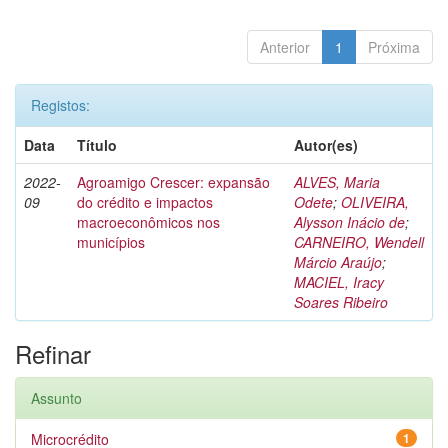
Anterior
1
Próxima
Registos:
Data
Título
Autor(es)
2022-
Agroamigo Crescer: expansão
ALVES, Maria
09
do crédito e impactos
Odete
;
OLIVEIRA,
macroeconômicos nos
Alysson Inácio de
;
municípios
CARNEIRO, Wendell
Márcio Araújo
;
MACIEL, Iracy
Soares Ribeiro
Refinar
Assunto
Microcrédito
1