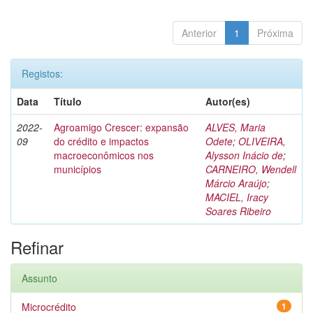
Anterior
1
Próxima
Registos:
Data
Título
Autor(es)
2022-
Agroamigo Crescer: expansão
ALVES, Maria
09
do crédito e impactos
Odete
;
OLIVEIRA,
macroeconômicos nos
Alysson Inácio de
;
municípios
CARNEIRO, Wendell
Márcio Araújo
;
MACIEL, Iracy
Soares Ribeiro
Refinar
Assunto
Microcrédito
1