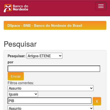
Skip
navigation
DSpace - BNB - Banco do Nordeste do Brasil
Pesquisar
Pesquisar:
por
Filtros correntes: