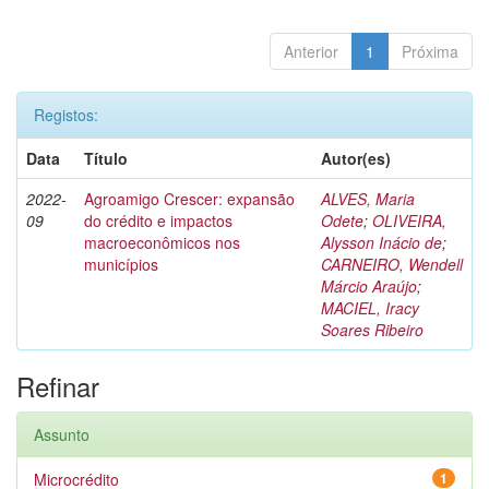
Anterior
1
Próxima
Registos:
Data
Título
Autor(es)
2022-
Agroamigo Crescer: expansão
ALVES, Maria
09
do crédito e impactos
Odete
;
OLIVEIRA,
macroeconômicos nos
Alysson Inácio de
;
municípios
CARNEIRO, Wendell
Márcio Araújo
;
MACIEL, Iracy
Soares Ribeiro
Refinar
Assunto
Microcrédito
1