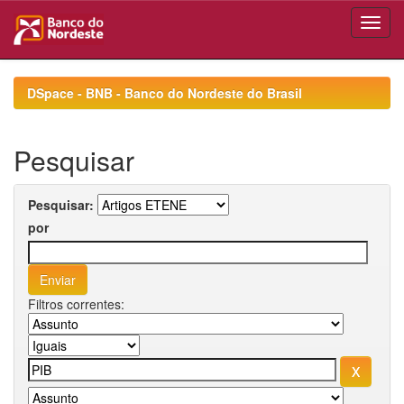
Skip
navigation
DSpace - BNB - Banco do Nordeste do Brasil
Pesquisar
Pesquisar:
por
Filtros correntes: