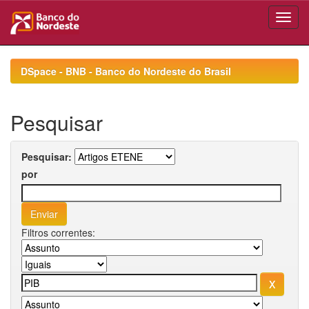
Skip
navigation
DSpace - BNB - Banco do Nordeste do Brasil
Pesquisar
Pesquisar:
por
Filtros correntes: