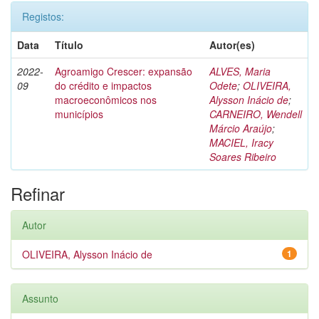
Registos:
Data
Título
Autor(es)
2022-
Agroamigo Crescer: expansão
ALVES, Maria
09
do crédito e impactos
Odete
;
OLIVEIRA,
macroeconômicos nos
Alysson Inácio de
;
municípios
CARNEIRO, Wendell
Márcio Araújo
;
MACIEL, Iracy
Soares Ribeiro
Refinar
Autor
OLIVEIRA, Alysson Inácio de
1
Assunto