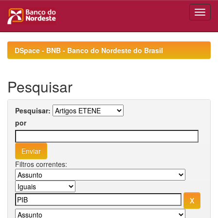
Skip
navigation
DSpace - BNB - Banco do Nordeste do Brasil
Pesquisar
Pesquisar:
por
Filtros correntes: