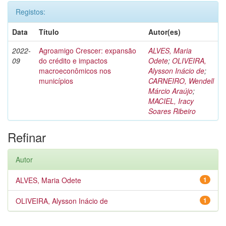
Registos:
Data
Título
Autor(es)
2022-
Agroamigo Crescer: expansão
ALVES, Maria
09
do crédito e impactos
Odete
;
OLIVEIRA,
macroeconômicos nos
Alysson Inácio de
;
municípios
CARNEIRO, Wendell
Márcio Araújo
;
MACIEL, Iracy
Soares Ribeiro
Refinar
Autor
ALVES, Maria Odete
1
OLIVEIRA, Alysson Inácio de
1