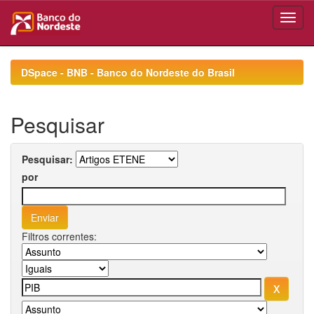
Skip
navigation
DSpace - BNB - Banco do Nordeste do Brasil
Pesquisar
Pesquisar:
por
Filtros correntes: