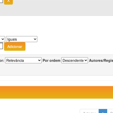
or:
Por ordem
Autores/Regi